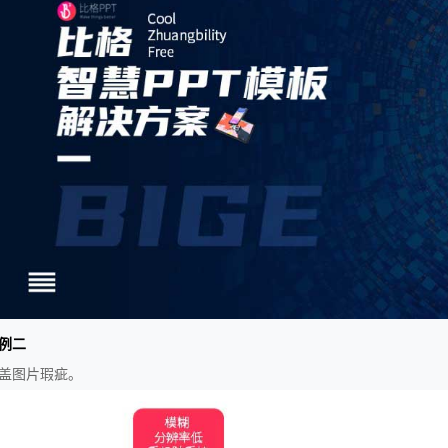
例二
盖图片瑕疵。