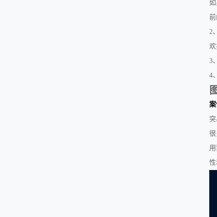
如
前
2
欢
3
4
案
突
很
用
性